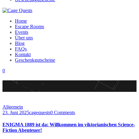
Home
Escape Rooms
Events
Über uns
Blog
FAQs
Kontakt
Geschenkgutscheine
0
Schlagwort:
freiburg
Allgemein
23. Juni 2025
cagequests
0 Comments
ENIGMA 1889 ist da: Willkommen im viktorianischen Science-
Fiction Abenteuer!