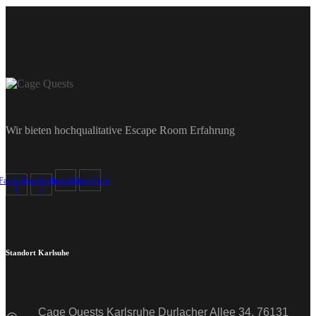
Wir bieten hochqualitative Escape Room Erfahrung
Facebook-
Facebook-
Instagram
Tripadvisor
f
f
Standort Karlsuhe
Cage Quests Karlsruhe Durlacher Allee 34, 76131