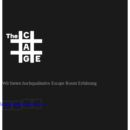
Wir bieten hochqualitative Escape Room Erfahrung
Facebook-
Facebook-
Instagram
Tripadvisor
f
f