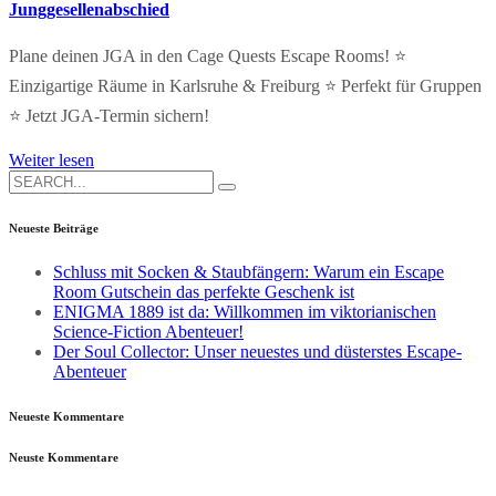
Junggesellenabschied
Plane deinen JGA in den Cage Quests Escape Rooms! ⭐
Einzigartige Räume in Karlsruhe & Freiburg ⭐ Perfekt für Gruppen
⭐ Jetzt JGA-Termin sichern!
Weiter lesen
Search
for:
Neueste Beiträge
Schluss mit Socken & Staubfängern: Warum ein Escape
Room Gutschein das perfekte Geschenk ist
ENIGMA 1889 ist da: Willkommen im viktorianischen
Science-Fiction Abenteuer!
Der Soul Collector: Unser neuestes und düsterstes Escape-
Abenteuer
Neueste Kommentare
Neuste Kommentare