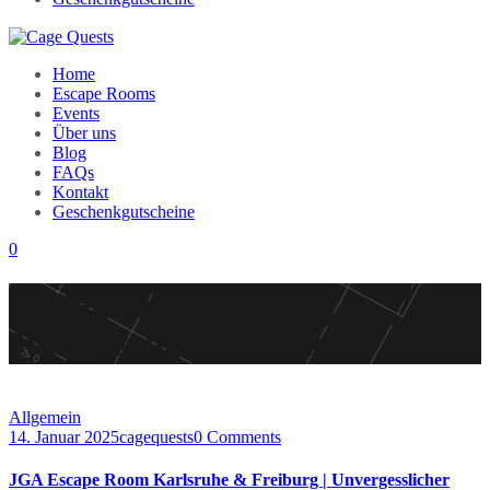
Home
Escape Rooms
Events
Über uns
Blog
FAQs
Kontakt
Geschenkgutscheine
0
Schlagwort:
Junggesellinenabschied
Allgemein
14. Januar 2025
cagequests
0 Comments
JGA Escape Room Karlsruhe & Freiburg | Unvergesslicher