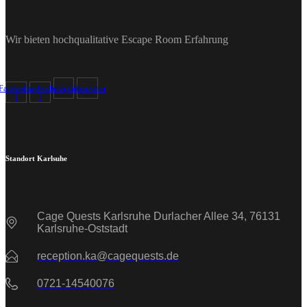
Wir bieten hochqualitative Escape Room Erfahrung
Facebook-
Facebook-
Instagram
Tripadvisor
f
f
Standort Karlsuhe
Cage Quests Karlsruhe Durlacher Allee 34, 76131
Karlsruhe-Oststadt
reception.ka@cagequests.de
0721-14540076