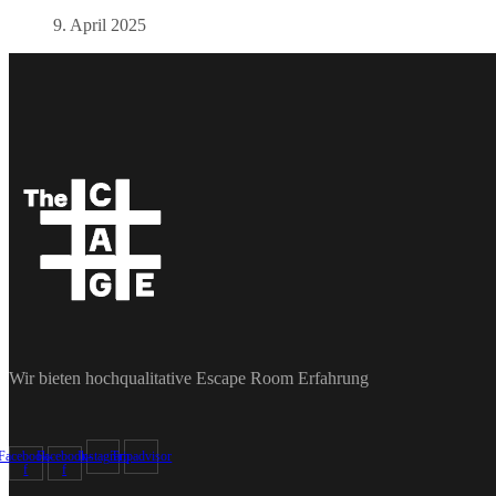
9. April 2025
Wir bieten hochqualitative Escape Room Erfahrung
Facebook-
Facebook-
Instagram
Tripadvisor
f
f