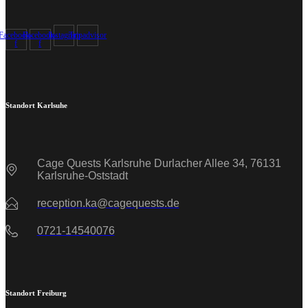
Facebook-
Facebook-
Instagram
Tripadvisor
f
f
Standort Karlsuhe
Cage Quests Karlsruhe Durlacher Allee 34, 76131
Karlsruhe-Oststadt
reception.ka@cagequests.de
0721-14540076
Standort Freiburg